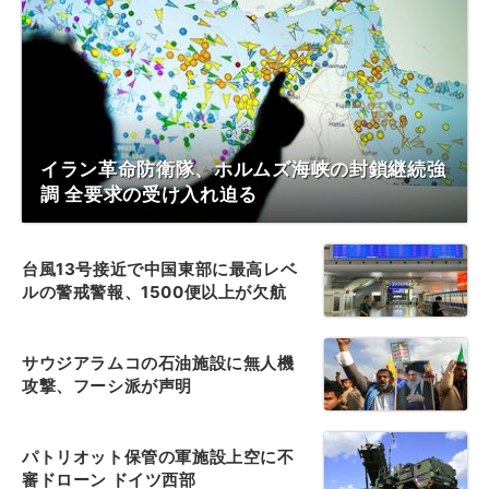
イラン革命防衛隊、ホルムズ海峡の封鎖継続強
調 全要求の受け入れ迫る
台風13号接近で中国東部に最高レベ
ルの警戒警報、1500便以上が欠航
サウジアラムコの石油施設に無人機
攻撃、フーシ派が声明
パトリオット保管の軍施設上空に不
審ドローン ドイツ西部