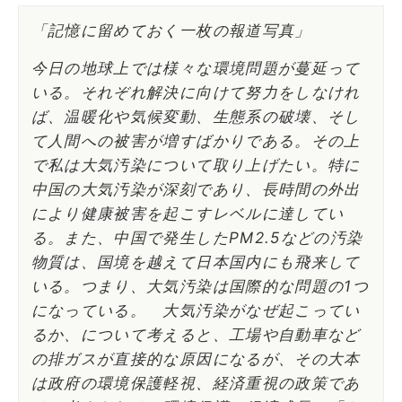
「記憶に留めておく一枚の報道写真」
今日の地球上では様々な環境問題が蔓延って
いる。それぞれ解決に向けて努力をしなけれ
ば、温暖化や気候変動、生態系の破壊、そし
て人間への被害が増すばかりである。その上
で私は大気汚染について取り上げたい。特に
中国の大気汚染が深刻であり、長時間の外出
により健康被害を起こすレベルに達してい
る。また、中国で発生したPM2.5などの汚染
物質は、国境を越えて日本国内にも飛来して
いる。つまり、大気汚染は国際的な問題の1つ
になっている。 大気汚染がなぜ起こってい
るか、について考えると、工場や自動車など
の排ガスが直接的な原因になるが、その大本
は政府の環境保護軽視、経済重視の政策であ