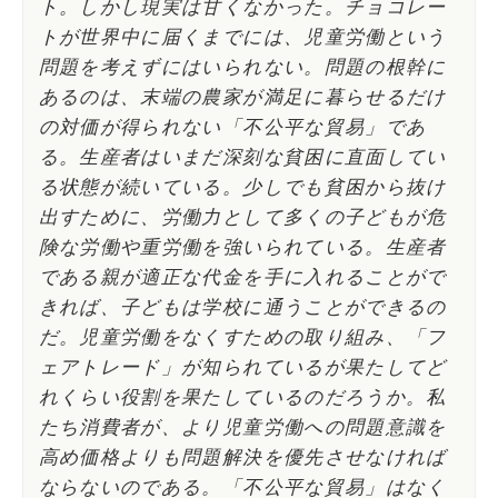
ト。しかし現実は甘くなかった。チョコレー
トが世界中に届くまでには、児童労働という
問題を考えずにはいられない。問題の根幹に
あるのは、末端の農家が満足に暮らせるだけ
の対価が得られない「不公平な貿易」であ
る。生産者はいまだ深刻な貧困に直面してい
る状態が続いている。少しでも貧困から抜け
出すために、労働力として多くの子どもが危
険な労働や重労働を強いられている。生産者
である親が適正な代金を手に入れることがで
きれば、子どもは学校に通うことができるの
だ。児童労働をなくすための取り組み、「フ
ェアトレード」が知られているが果たしてど
れくらい役割を果たしているのだろうか。私
たち消費者が、より児童労働への問題意識を
高め価格よりも問題解決を優先させなければ
ならないのである。「不公平な貿易」はなく