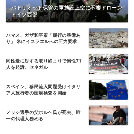
パトリオット保管の軍施設上空に不審ドローン
ドイツ西部
ハマス、ガザ和平案「履行の準備あ
り」 米にイスラエルへの圧力要求
同性愛に対する取り締まりで男性71
人を起訴、セネガル
スペイン、移民流入問題受けイタリ
ア人旅行者の国境検査を開始
メッシ選手の父ホルヘ氏が死去、唯
一の代理人務める