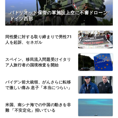
パトリオット保管の軍施設上空に不審ドローン
ドイツ西部
同性愛に対する取り締まりで男性71
人を起訴、セネガル
スペイン、移民流入問題受けイタリ
ア人旅行者の国境検査を開始
バイデン前大統領、がんさらに転移
で激しい痛み 息子「本当につらい」
米国、南シナ海での中国の動きを非
難 「不安定化」招いている