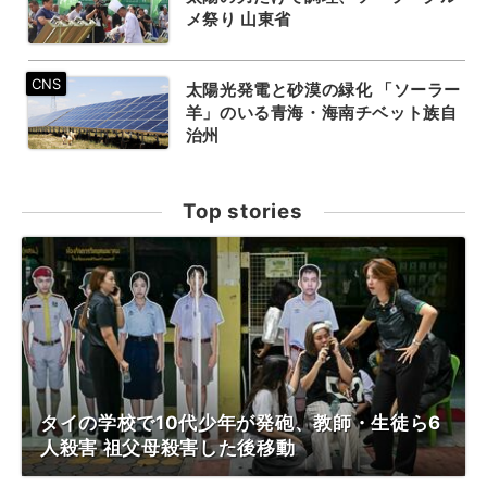
メ祭り 山東省
太陽光発電と砂漠の緑化 「ソーラー
羊」のいる青海・海南チベット族自
治州
Top stories
タイの学校で10代少年が発砲、教師・生徒ら6
人殺害 祖父母殺害した後移動