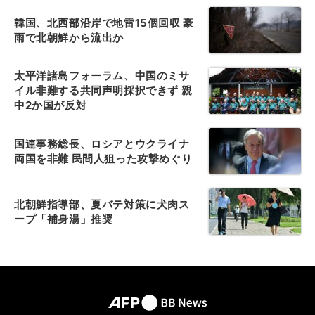
韓国、北西部沿岸で地雷15個回収 豪
雨で北朝鮮から流出か
太平洋諸島フォーラム、中国のミサ
イル非難する共同声明採択できず 親
中2か国が反対
国連事務総長、ロシアとウクライナ
両国を非難 民間人狙った攻撃めぐり
北朝鮮指導部、夏バテ対策に犬肉ス
ープ「補身湯」推奨