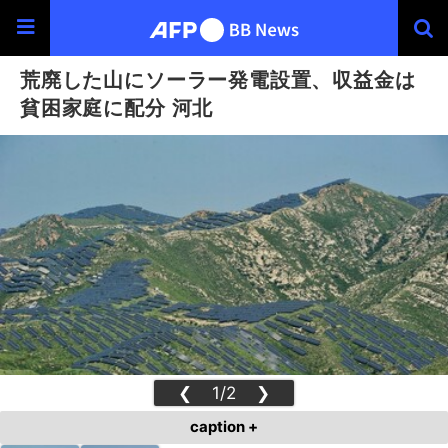
荒廃した山にソーラー発電設置、収益金は
貧困家庭に配分 河北
❮
1/2
❯
caption +