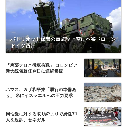
パトリオット保管の軍施設上空に不審ドローン
ドイツ西部
「麻薬テロと徹底抗戦」 コロンビア
新大統領就任翌日に連続爆破
ハマス、ガザ和平案「履行の準備あ
り」 米にイスラエルへの圧力要求
同性愛に対する取り締まりで男性71
人を起訴、セネガル