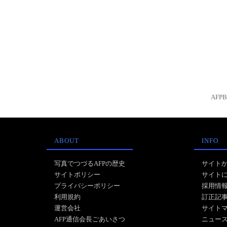
AFP
ABOUT
INFO
写真でつづるAFPの歴史
サイト
サイトポリシー
サイト
プライバシーポリシー
採用情
利用規約
訂正記
運営会社
サイト
AFP通信会長ごあいさつ
ニュー