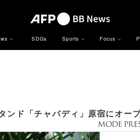
ews
SDGs
Sports
Focus
P
∨
∨
∨
スタンド「チャバディ」原宿にオー