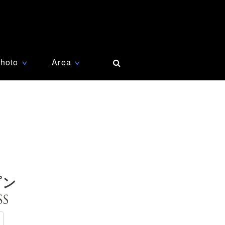
hoto
Area
∨
∨
プン