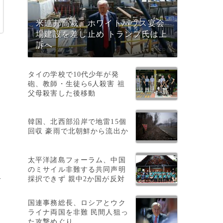
米連邦高裁、ホワイトハウス宴会
場建設を差し止め トランプ氏は上
訴へ
タイの学校で10代少年が発
砲、教師・生徒ら6人殺害 祖
父母殺害した後移動
韓国、北西部沿岸で地雷15個
回収 豪雨で北朝鮮から流出か
太平洋諸島フォーラム、中国
のミサイル非難する共同声明
採択できず 親中2か国が反対
サ
国連事務総長、ロシアとウク
ライナ両国を非難 民間人狙っ
た攻撃めぐり