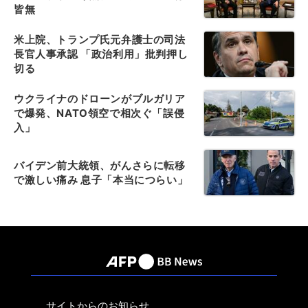
皆無
米上院、トランプ氏元弁護士の司法
長官人事承認 「政治利用」批判押し
切る
ウクライナのドローンがブルガリア
で爆発、NATO領空で相次ぐ「誤侵
入」
バイデン前大統領、がんさらに転移
で激しい痛み 息子「本当につらい」
サイトからのお知らせ