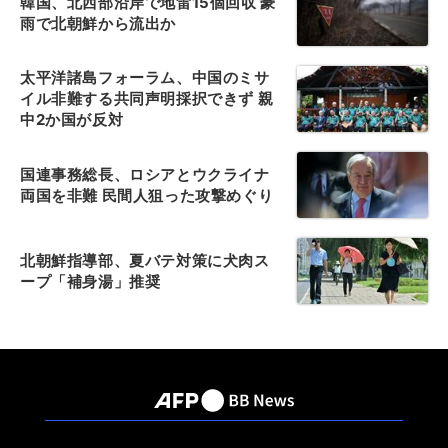
韓国、北西部沿岸で地雷15個回収 豪
雨で北朝鮮から流出か
太平洋諸島フォーラム、中国のミサ
イル非難する共同声明採択できず 親
中2か国が反対
国連事務総長、ロシアとウクライナ
両国を非難 民間人狙った攻撃めぐり
北朝鮮指導部、夏バテ対策に犬肉ス
ープ「補身湯」推奨