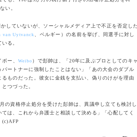
きない。
明かしていないが、ソーシャルメディア上で不正を否定し
、ベルギー）の名前を挙げ、同選手に対し
n van Uytvanck
ている。
イボー、
）で彭帥は、「20年に及ぶプロとしてのキ
Weibo
うパートナーに強制したことはない」「あの大会のダブル
よるものだった。彼女に金銭を支払い、偽りのけがを理由
」とつづった。
月の資格停止処分を受けた彭帥は、異議申し立ても検討
いては、これから弁護士と相談して決める」「心配してく
)AFP