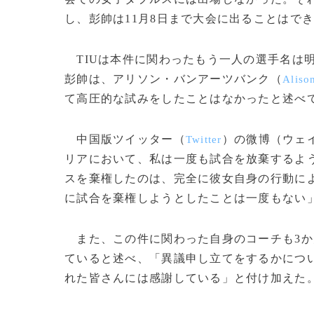
し、彭帥は11月8日まで大会に出ることはで
TIUは本件に関わったもう一人の選手名は
彭帥は、アリソン・バンアーツバンク（
Aliso
て高圧的な試みをしたことはなかったと述べ
中国版ツイッター（
）の微博（ウェ
Twitter
リアにおいて、私は一度も試合を放棄するよ
スを棄権したのは、完全に彼女自身の行動に
に試合を棄権しようとしたことは一度もない
また、この件に関わった自身のコーチも3か
ていると述べ、「異議申し立てをするかにつ
れた皆さんには感謝している」と付け加えた。(c