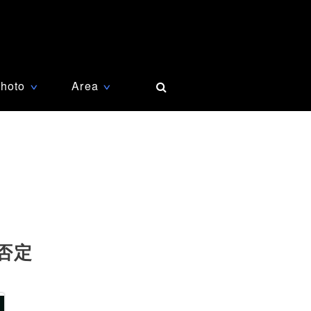
hoto
Area
∨
∨
否定