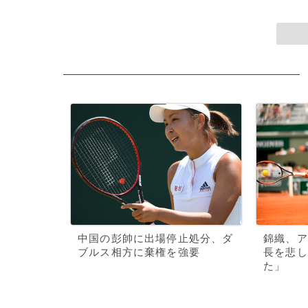
中国の彭帥に出場停止処分、ダ
錦織、ア
ブルス相方に棄権を強要
長を悲し
た」