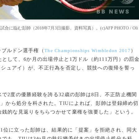
彭帥（2018年7月3日撮影、資料写真）。(c)AFP PHOTO / Oli
ィンブルドン選手権（
）
The Championships Wimbledon 2017
として、6か月の出場停止と1万ドル（約111万円）の罰
・シュアイ）が、不正行為を否定し、競技への復帰を誓っ
で2度の優勝経験を誇る32歳の彭帥は8日、不正防止機関
）」から処分を科された。TIUによれば、彭帥は登録締め切
金銭的な見返りをちらつかせて棄権を強要した」という。
で1位に立った彭帥は、結果的に「提案」を拒絶され、同大
でも、TIUは3か月の執行猶予付きの出場停止処分を科