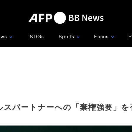
ews
SDGs
Sports
Focus
P
∨
∨
∨
ルスパートナーへの「棄権強要」を