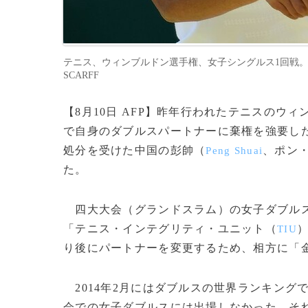
テニス、ウィンブルドン選手権、女子シングルス1回戦。試合に臨む
SCARFF
【8月10日 AFP】昨年行われたテニスのウ
で自身のダブルスパートナーに棄権を強要した
処分を受けた中国の彭帥（
、ポン
Peng Shuai
た。
四大大会（グランドスラム）の女子ダブルス
「テニス・インテグリティ・ユニット（
TIU
り後にパートナーを変更するため、相方に「
2014年2月にはダブルスの世界ランキング
会での女子ダブルスには出場しなかった。それ