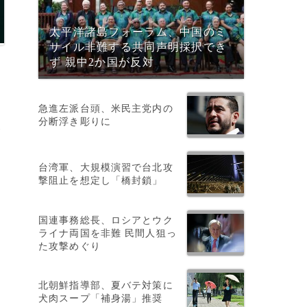
太平洋諸島フォーラム、中国のミ
サイル非難する共同声明採択でき
ず 親中2か国が反対
急進左派台頭、米民主党内の
分断浮き彫りに
金
台湾軍、大規模演習で台北攻
撃阻止を想定し「橋封鎖」
国連事務総長、ロシアとウク
ライナ両国を非難 民間人狙っ
た攻撃めぐり
北朝鮮指導部、夏バテ対策に
犬肉スープ「補身湯」推奨