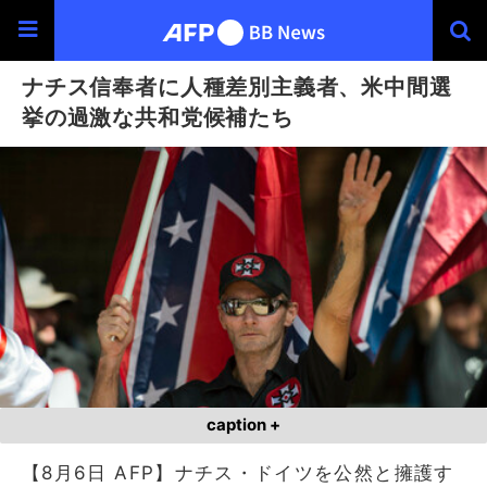
ナチス信奉者に人種差別主義者、米中間選
挙の過激な共和党候補たち
caption +
【8月6日 AFP】ナチス・ドイツを公然と擁護す