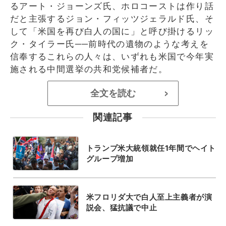
るアート・ジョーンズ氏、ホロコーストは作り話
だと主張するジョン・フィッツジェラルド氏、そ
して「米国を再び白人の国に」と呼び掛けるリッ
ク・タイラー氏──前時代の遺物のような考えを
信奉するこれらの人々は、いずれも米国で今年実
施される中間選挙の共和党候補者だ。
全文を読む
>
関連記事
トランプ米大統領就任1年間でヘイト
グループ増加
米フロリダ大で白人至上主義者が演
説会、猛抗議で中止