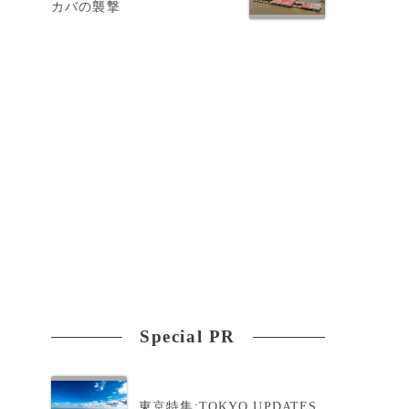
カバの襲撃
Special PR
東京特集:TOKYO UPDATES