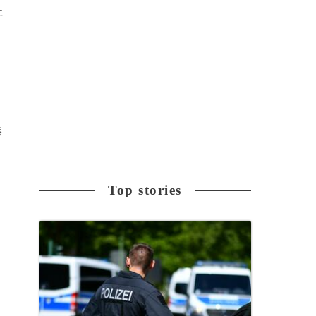
た
港
Top stories