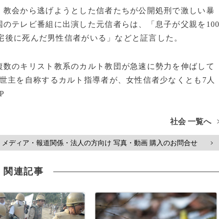
教会から逃げようとした信者たちが公開処刑で激しい暴
のテレビ番組に出演した元信者らは、「息子が父親を10
、帰宅後に死んだ男性信者がいる」などと証言した。
数のキリスト教系のカルト教団が急速に勢力を伸ばして
世主を自称するカルト指導者が、女性信者少なくとも7人
P
社会 一覧へ
メディア・報道関係・法人の方向け 写真・動画 購入のお問合せ
>
関連記事