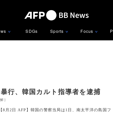
ews
SDGs
Sports
Focus
P
∨
∨
∨
禁暴行、韓国カルト指導者を逮捕
朝鮮
]
【8月2日 AFP】韓国の警察当局は1日、南太平洋の島国フ