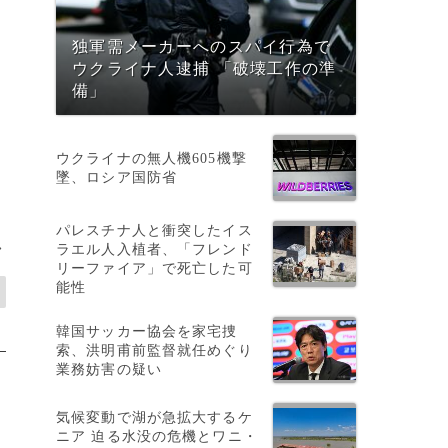
独軍需メーカーへのスパイ行為で
0
ウクライナ人逮捕 「破壊工作の準
備」
ウクライナの無人機605機撃
墜、ロシア国防省
パレスチナ人と衝突したイス
>
ラエル人入植者、「フレンド
リーファイア」で死亡した可
能性
韓国サッカー協会を家宅捜
索、洪明甫前監督就任めぐり
業務妨害の疑い
気候変動で湖が急拡大するケ
ニア 迫る水没の危機とワニ・