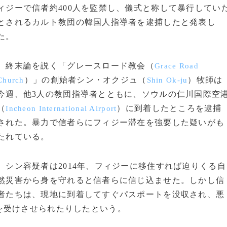
ィジーで信者約400人を監禁し、儀式と称して暴行してい
とされるカルト教団の韓国人指導者を逮捕したと発表し
た。
終末論を説く「グレースロード教会（
Grace Road
）」の創始者シン・オクジュ（
）牧師は
Church
Shin Ok-ju
今週、他3人の教団指導者とともに、ソウルの仁川国際空
（
）に到着したところを逮捕
Incheon International Airport
された。暴力で信者らにフィジー滞在を強要した疑いがも
たれている。
シン容疑者は2014年、フィジーに移住すれば迫りくる自
然災害から身を守れると信者らに信じ込ませた。しかし信
者たちは、現地に到着してすぐパスポートを没収され、悪
を受けさせられたりしたという。