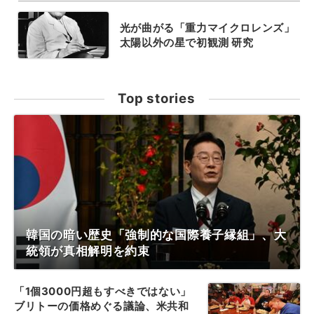
光が曲がる「重力マイクロレンズ」
太陽以外の星で初観測 研究
Top stories
韓国の暗い歴史「強制的な国際養子縁組」、大
統領が真相解明を約束
「1個3000円超もすべきではない」
ブリトーの価格めぐる議論、米共和