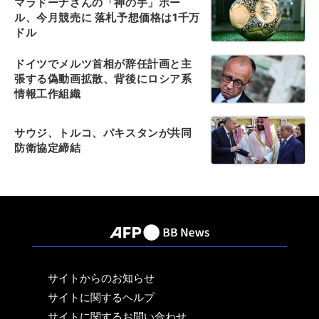
マラドーナさんの「神の手」ボー
ル、今月競売に 落札予想価格は1千万
ドル
ドイツでメルツ首相が辞任計画と主
張する偽動画拡散、背後にロシア系
情報工作組織
サウジ、トルコ、パキスタンが共同
防衛協定締結
サイトからのお知らせ
サイトに関するヘルプ
サイトに関するお問い合わせ