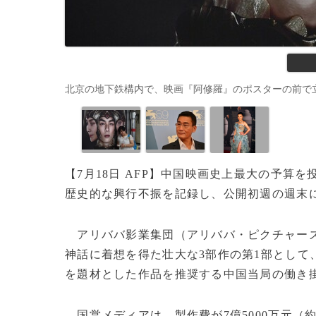
北京の地下鉄構内で、映画『阿修羅』のポスターの前で立ち止まる女
【7月18日 AFP】中国映画史上最大の予算
歴史的な興行不振を記録し、公開初週の週末
アリババ影業集団（アリババ・ピクチャー
神話に着想を得た壮大な3部作の第1部として
を題材とした作品を推奨する中国当局の働き
国営メディアは、製作費が7億5000万元（