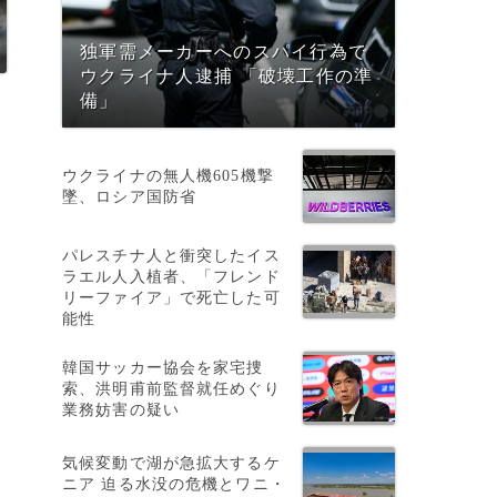
独軍需メーカーへのスパイ行為で
ウクライナ人逮捕 「破壊工作の準
備」
ウクライナの無人機605機撃
墜、ロシア国防省
パレスチナ人と衝突したイス
ラエル人入植者、「フレンド
リーファイア」で死亡した可
能性
韓国サッカー協会を家宅捜
索、洪明甫前監督就任めぐり
業務妨害の疑い
気候変動で湖が急拡大するケ
ニア 迫る水没の危機とワニ・