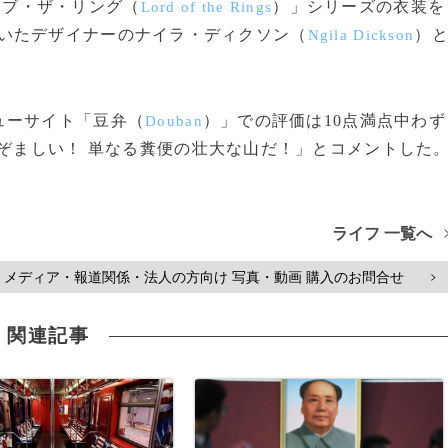
オブ・ザ・リング（
）」シリーズの衣装を
Lord of the Rings
いたデザイナーのナイラ・ディクソン（
）
Ngila Dickson
ューサイト「豆弁（
）」での評価は10点満点中わず
Douban
おぞましい！ 単なる糞便の壮大な山だ！」とコメントした
ライフ 一覧へ
メディア・報道関係・法人の方向け 写真・動画 購入のお問合せ
>
関連記事