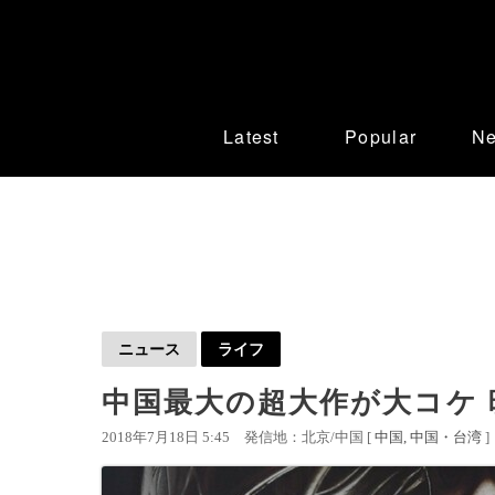
Latest
Popular
N
ニュース
ライフ
中国最大の超大作が大コケ
2018年7月18日 5:45
発信地：北京/中国 [
中国
中国・台湾
]