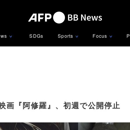
ews
SDGs
Sports
Focus
P
∨
∨
∨
 映画『阿修羅』、初週で公開停止