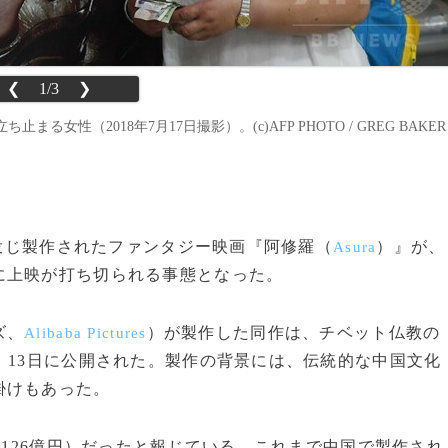
❮
1/3
❯
性（2018年7月17日撮影）。(c)AFP PHOTO / GREG BAKER
を投じ製作されたファンタジー映画『阿修羅（
）』が、
Asura
に上映が打ち切られる事態となった。
ズ、
）が製作した同作は、チベット仏教の
Alibaba Pictures
、13日に公開された。製作の背景には、伝統的な中国文化
掛けもあった。
約126億円）だったと報じている。これまで中国で製作され