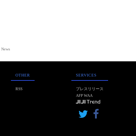
News
OTHER
SERVICES
RSS
プレスリリース
AFP WAA