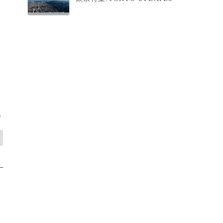
と
。
>