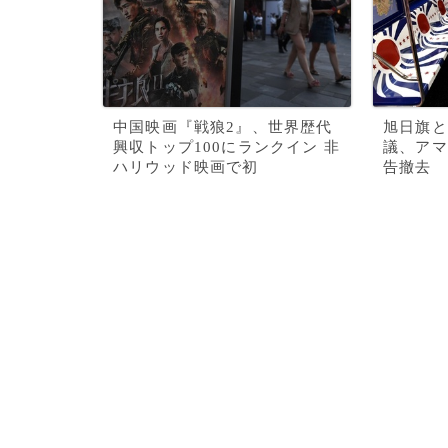
中国映画『戦狼2』、世界歴代
旭日旗と
興収トップ100にランクイン 非
議、アマ
ハリウッド映画で初
告撤去