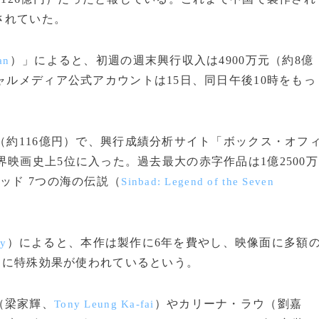
されていた。
）」によると、初週の週末興行収入は4900万元（約8億
an
ャルメディア公式アカウントは15日、同日午後10時をもっ
（約116億円）で、興行成績分析サイト「ボックス・オフ
界映画史上5位に入った。過去最大の赤字作品は1億2500万
ッド 7つの海の伝説（
Sinbad: Legend of the Seven
）によると、本作は製作に6年を費やし、映像面に多額
ly
ーンに特殊効果が使われているという。
（梁家輝、
）やカリーナ・ラウ（劉嘉
Tony Leung Ka-fai