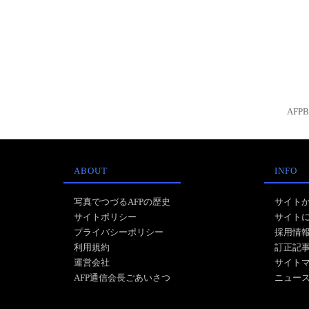
AFP
ABOUT
INFO
写真でつづるAFPの歴史
サイト
サイトポリシー
サイト
プライバシーポリシー
採用情
利用規約
訂正記
運営会社
サイト
AFP通信会長ごあいさつ
ニュー