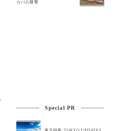
カバの襲撃
ィ
の
Special PR
東京特集:TOKYO UPDATES