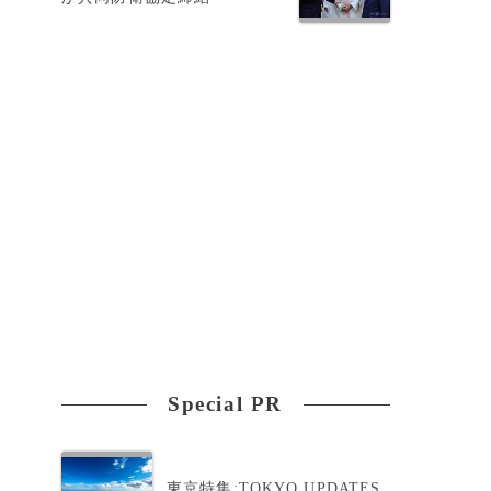
決
Special PR
東京特集:TOKYO UPDATES