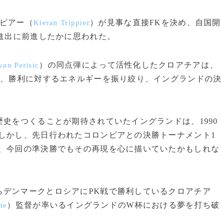
ピアー（
）が見事な直接FKを決め、自国開
Kieran Trippier
勝進出に前進したかに思われた。
）の同点弾によって活性化したクロアチアは、
van Perisic
と、勝利に対するエネルギーを振り絞り、イングランドの
史をつくることが期待されていたイングランドは、1990
しかし、先日行われたコロンビアとの決勝トーナメント1
り、今回の準決勝でもその再現を心に描いていたかもしれな
デンマークとロシアにPK戦で勝利しているクロアチア
）監督が率いるイングランドのW杯における夢を打ち破
te