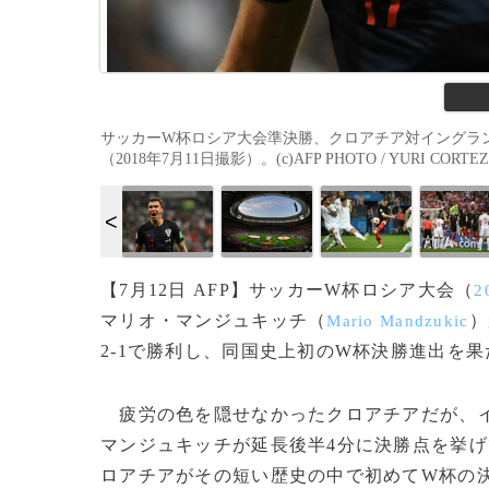
サッカーW杯ロシア大会準決勝、クロアチア対イングラ
（2018年7月11日撮影）。(c)AFP PHOTO / YURI CORTEZ
【7月12日 AFP】サッカーW杯ロシア大会（
2
マリオ・マンジュキッチ（
）
Mario Mandzukic
2-1で勝利し、同国史上初のW杯決勝進出を
疲労の色を隠せなかったクロアチアだが、イ
マンジュキッチが延長後半4分に決勝点を挙げ
ロアチアがその短い歴史の中で初めてW杯の