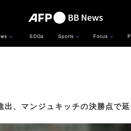
ews
SDGs
Sports
Focus
P
∨
∨
∨
進出、マンジュキッチの決勝点で延