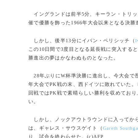
イングランドは前半5分、キーラン・トリッ
催で優勝を飾った1966年大会以来となる決
しかし、後半13分にイバン・ペリシッチ（
I
この10日間で3度目となる延長戦に突入する
勝進出の夢はかなわぬものとなった。
28年ぶりにW杯準決勝に進出し、今大会で歴
年大会でPK戦の末、西ドイツに敗れていた。
回戦ではPK戦で素晴らしい勝利を収めてお
い。
しかし、ノックアウトラウンドに入ってから
は、ギャレス・サウスゲイト（
Gareth Southga
り、試合を終わらせた。(c)AFP