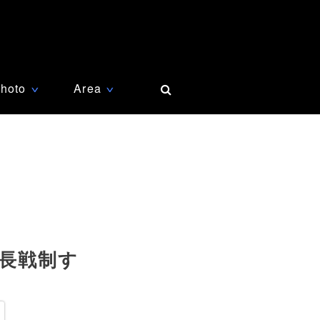
hoto
Area
∨
∨
長戦制す