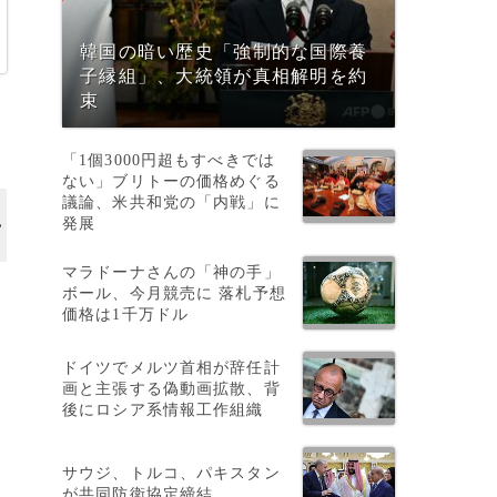
韓国の暗い歴史「強制的な国際養
子縁組」、大統領が真相解明を約
束
「1個3000円超もすべきでは
ない」ブリトーの価格めぐる
議論、米共和党の「内戦」に
発展
マラドーナさんの「神の手」
ボール、今月競売に 落札予想
価格は1千万ドル
に
ドイツでメルツ首相が辞任計
画と主張する偽動画拡散、背
後にロシア系情報工作組織
る
サウジ、トルコ、パキスタン
が共同防衛協定締結