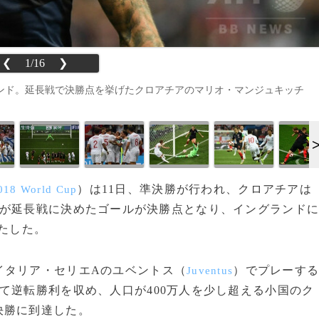
❮
1/16
❯
ンド。延長戦で決勝点を挙げたクロアチアのマリオ・マンジュキッチ
）は11日、準決勝が行われ、クロアチアは
018 World Cup
が延長戦に決めたゴールが決勝点となり、イングランド
果たした。
タリア・セリエAのユベントス（
）でプレーす
Juventus
て逆転勝利を収め、人口が400万人を少し超える小国のク
決勝に到達した。