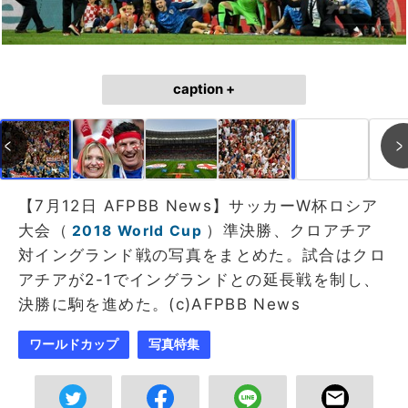
caption +
作成中
画像作成中
【7月12日 AFPBB News】サッカーW杯ロシア
大会（
）準決勝、クロアチア
2018 World Cup
対イングランド戦の写真をまとめた。試合はクロ
アチアが2-1でイングランドとの延長戦を制し、
決勝に駒を進めた。(c)AFPBB News
ワールドカップ
写真特集