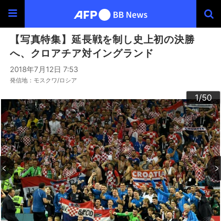
【写真特集】延長戦を制し史上初の決勝
へ、クロアチア対イングランド
2018年7月12日 7:53
発信地：モスクワ/ロシア
30
33
34
36
39
40
43
44
46
49
20
23
24
26
29
32
35
37
38
42
45
47
48
50
22
25
27
28
10
13
14
16
19
31
41
12
15
17
18
21
11
3
4
6
9
2
5
7
8
1
/50
/50
/50
/50
/50
/50
/50
/50
/50
/50
/50
/50
/50
/50
/50
/50
/50
/50
/50
/50
/50
/50
/50
/50
/50
/50
/50
/50
/50
/50
/50
/50
/50
/50
/50
/50
/50
/50
/50
/50
/50
/50
/50
/50
/50
/50
/50
/50
/50
/50