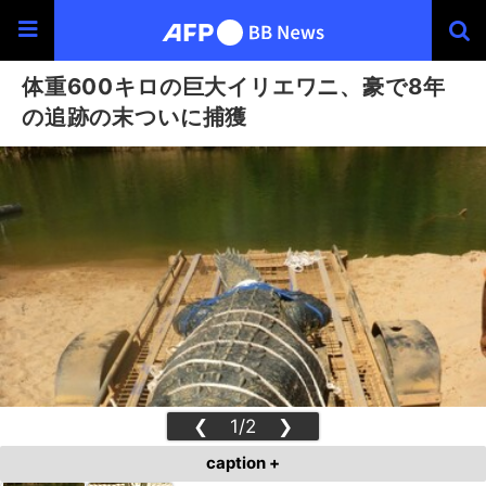
体重600キロの巨大イリエワニ、豪で8年
の追跡の末ついに捕獲
❮
1/2
❯
caption +