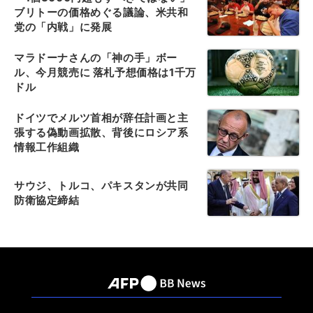
ブリトーの価格めぐる議論、米共和
党の「内戦」に発展
マラドーナさんの「神の手」ボー
ル、今月競売に 落札予想価格は1千万
ドル
ドイツでメルツ首相が辞任計画と主
張する偽動画拡散、背後にロシア系
情報工作組織
サウジ、トルコ、パキスタンが共同
防衛協定締結