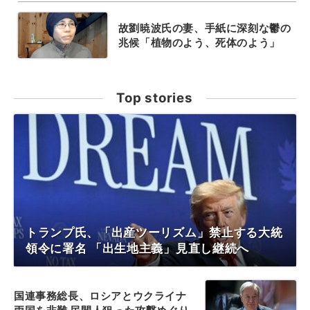
故劉暁波氏の妻、手紙に深刻な鬱の
兆候「植物のよう、死体のよう」
Top stories
トランプ氏、「出産ツーリズム」禁止する大統
領令に署名 「出生地主義」見直し継続へ
国連事務総長、ロシアとウクライナ