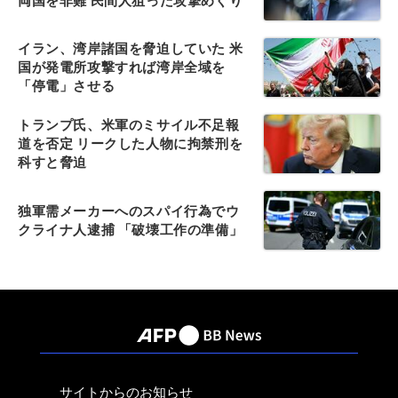
両国を非難 民間人狙った攻撃めぐり
イラン、湾岸諸国を脅迫していた 米
国が発電所攻撃すれば湾岸全域を
「停電」させる
トランプ氏、米軍のミサイル不足報
道を否定 リークした人物に拘禁刑を
科すと脅迫
独軍需メーカーへのスパイ行為でウ
クライナ人逮捕 「破壊工作の準備」
サイトからのお知らせ