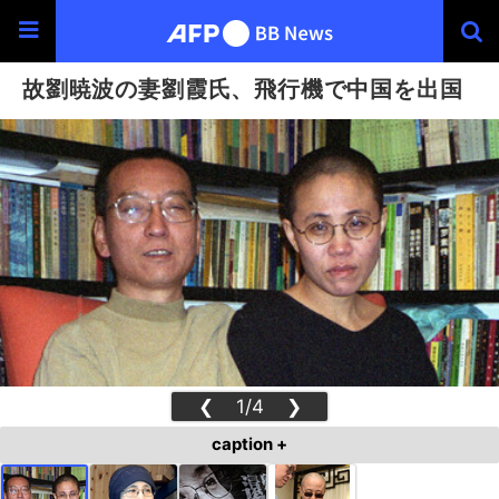
故劉暁波の妻劉霞氏、飛行機で中国を出国
❮
1/4
❯
caption +