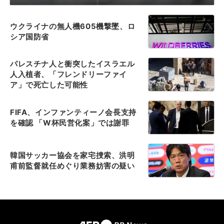
ウクライナの無人機605機撃墜、ロ
シア国防省
パレスチナ人と衝突したイスラエル
人入植者、「フレンドリーファイ
ア」で死亡した可能性
FIFA、インファンティーノ会長支持
を確認 「W杯民営化案」では謝罪
韓国サッカー協会を家宅捜索、洪明
甫前監督就任めぐり業務妨害の疑い