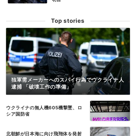
Top stories
独軍需メーカーへのスパイ行為でウクライナ人
逮捕 「破壊工作の準備」
ウクライナの無人機605機撃墜、ロ
シア国防省
北朝鮮が日本海に向け飛翔体を発射