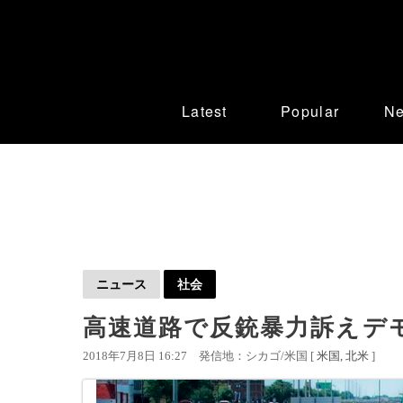
Latest
Popular
N
ニュース
社会
高速道路で反銃暴力訴えデ
2018年7月8日 16:27
発信地：シカゴ/米国 [
米国
北米
]