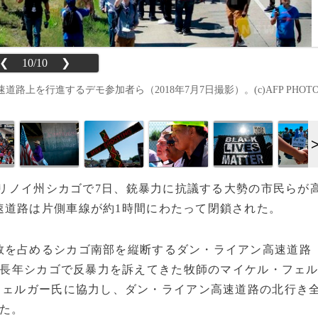
❮
10/10
❯
を行進するデモ参加者ら（2018年7月7日撮影）。(c)AFP PHOT
いイリノイ州シカゴで7日、銃暴力に抗議する大勢の市民らが
速道路は片側車線が約1時間にわたって閉鎖された。
を占めるシカゴ南部を縦断するダン・ライアン高速道路
長年シカゴで反暴力を訴えてきた牧師のマイケル・フェ
フェルガー氏に協力し、ダン・ライアン高速道路の北行き
た。