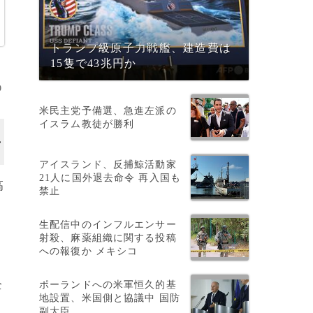
トランプ級原子力戦艦、建造費は
15隻で43兆円か
O
米民主党予備選、急進左派の
イスラム教徒が勝利
アイスランド、反捕鯨活動家
21人に国外退去命令 再入国も
高
禁止
生配信中のインフルエンサー
射殺、麻薬組織に関する投稿
への報復か メキシコ
ル
ポーランドへの米軍恒久的基
全
地設置、米国側と協議中 国防
副大臣