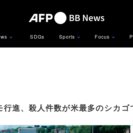
ews
SDGs
Sports
Focus
P
∨
∨
∨
モ行進、殺人件数が米最多のシカゴ