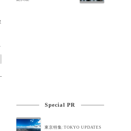
数
>
Special PR
東京特集:TOKYO UPDATES