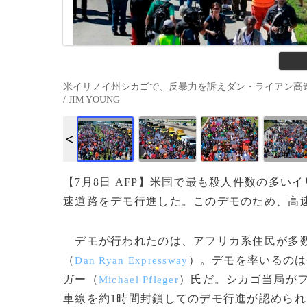
米イリノイ州シカゴで、反暴力を訴えダン・ライアン高速道路上
/ JIM YOUNG
【7月8日 AFP】米国で最も殺人件数の多
速道路をデモ行進した。このデモのため、高
デモが行われたのは、アフリカ系住民が多数
（
）。デモを率いるのは
Dan Ryan Expressway
ガー（
）氏だ。シカゴ当局が
Michael Pfleger
車線を約1時間封鎖してのデモ行進が認められ