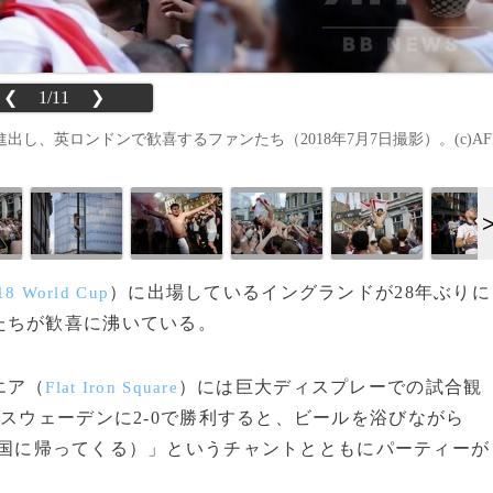
❮
1/11
❯
、英ロンドンで歓喜するファンたち（2018年7月7日撮影）。(c)AF
）に出場しているイングランドが28年ぶりに
18 World Cup
たちが歓喜に沸いている。
エア（
）には巨大ディスプレーでの試合観
Flat Iron Square
がスウェーデンに2-0で勝利すると、ビールを浴びながら
ットボールが母国に帰ってくる）」というチャントとともにパーティーが