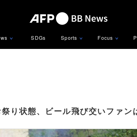
ews
SDGs
Sports
Focus
P
∨
∨
∨
お祭り状態、ビール飛び交いファン