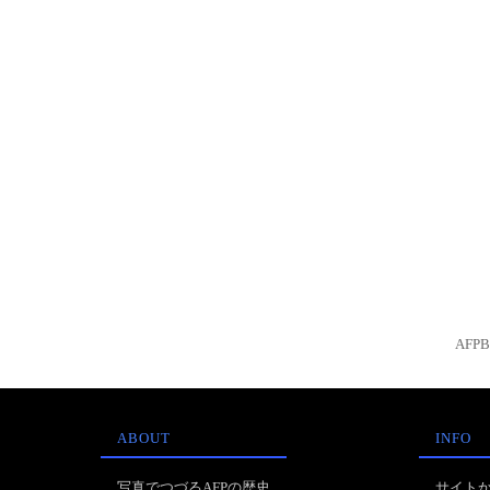
AFP
ABOUT
INFO
写真でつづるAFPの歴史
サイト