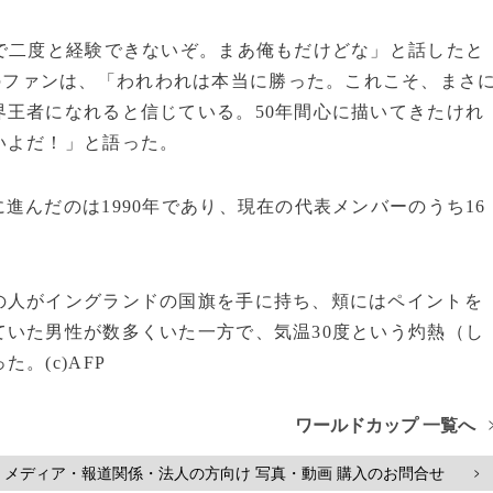
で二度と経験できないぞ。まあ俺もだけどな」と話したと
のファンは、「われわれは本当に勝った。これこそ、まさ
王者になれると信じている。50年間心に描いてきたけれ
いよだ！」と語った。
んだのは1990年であり、現在の代表メンバーのうち16
人がイングランドの国旗を手に持ち、頬にはペイントを
いた男性が数多くいた一方で、気温30度という灼熱（し
。(c)AFP
ワールドカップ 一覧へ
メディア・報道関係・法人の方向け 写真・動画 購入のお問合せ
>