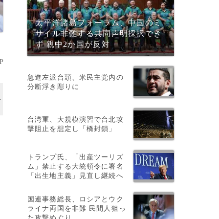
太平洋諸島フォーラム、中国のミ
サイル非難する共同声明採択でき
ず 親中2か国が反対
P
急進左派台頭、米民主党内の
分断浮き彫りに
台湾軍、大規模演習で台北攻
撃阻止を想定し「橋封鎖」
トランプ氏、「出産ツーリズ
ム」禁止する大統領令に署名
「出生地主義」見直し継続へ
国連事務総長、ロシアとウク
ライナ両国を非難 民間人狙っ
た攻撃めぐり