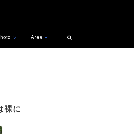
hoto
Area
∨
∨
は裸に