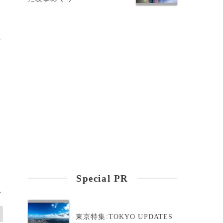
に
Special PR
>
東京特集:TOKYO UPDATES