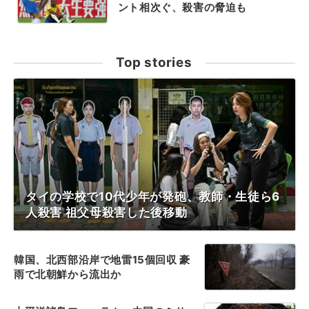
ント相次ぐ、殺害の脅迫も
Top stories
タイの学校で10代少年が発砲、教師・生徒ら6
人殺害 祖父母殺害した後移動
韓国、北西部沿岸で地雷15個回収 豪
雨で北朝鮮から流出か