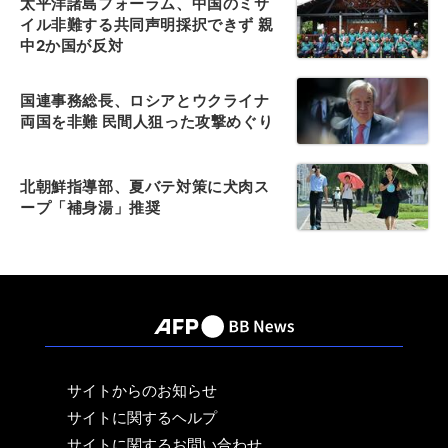
太平洋諸島フォーラム、中国のミサ
イル非難する共同声明採択できず 親
中2か国が反対
国連事務総長、ロシアとウクライナ
両国を非難 民間人狙った攻撃めぐり
北朝鮮指導部、夏バテ対策に犬肉ス
ープ「補身湯」推奨
サイトからのお知らせ
サイトに関するヘルプ
サイトに関するお問い合わせ