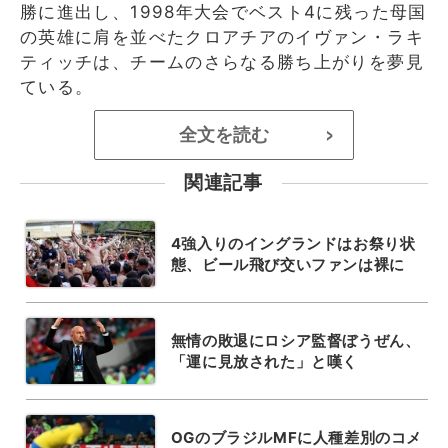
勝に進出し、1998年大会でベスト4に残った母国
の英雄に肩を並べたクロアチアのイヴァン・ラキ
ティッチは、チームのさらなる勝ち上がりを夢見
ている。
全文を読む
>
関連記事
4強入りのイングランドはお祭り状
態、ビール飛び交いファンは裸に
無情の敗退にロシア監督ぼうぜん、
「運に見放された」と嘆く
OGのブラジルMFに人種差別のコメ