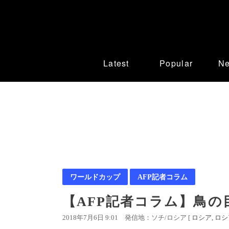
Latest
Popular
N
ワールドカップ
AFP記者コラム
【AFP記者コラム】鳥
2018年7月6日 9:01
発信地：ソチ/ロシア [
ロシア
ロシ