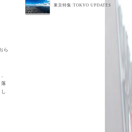
東京特集:TOKYO UPDATES
おら
し、
を落
とし