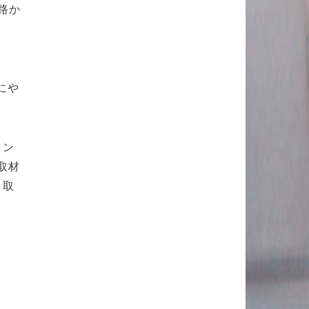
路か
にや
タン
取材
を取