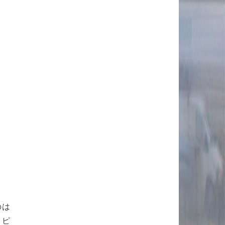
のは
てピ