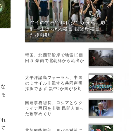
タイの学校で10代少年が発砲、教
師・生徒ら6人殺害 祖父母殺害し
た後移動
韓国、北西部沿岸で地雷15個
回収 豪雨で北朝鮮から流出か
太平洋諸島フォーラム、中国
のミサイル非難する共同声明
議な
採択できず 親中2か国が反対
する
国連事務総長、ロシアとウク
ライナ両国を非難 民間人狙っ
た攻撃めぐり
ばれ
めて
北朝鮮指導部、夏バテ対策に