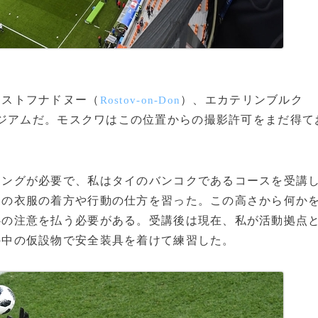
ストフナドヌー（
）、エカテリンブルク
Rostov-on-Don
ジアムだ。モスクワはこの位置からの撮影許可をまだ得て
ングが必要で、私はタイのバンコクであるコースを受講
めの衣服の着方や行動の仕方を習った。この高さから何か
心の注意を払う必要がある。受講後は現在、私が活動拠点
の中の仮設物で安全装具を着けて練習した。