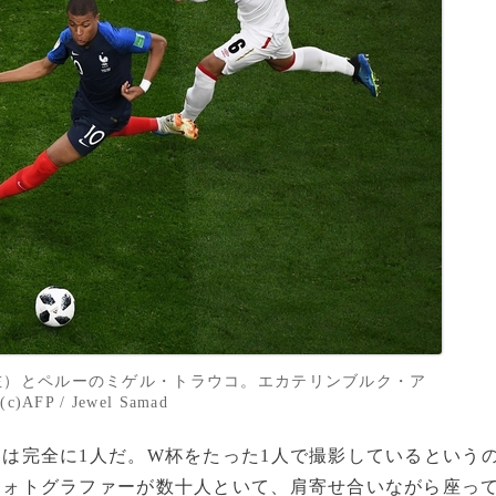
左）とペルーのミゲル・トラウコ。エカテリンブルク・ア
FP / Jewel Samad
は完全に1人だ。W杯をたった1人で撮影しているという
フォトグラファーが数十人といて、肩寄せ合いながら座っ