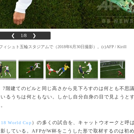
❮
1/8
❯
五輪スタジアムで（2018年6月30日撮影）。(c)AFP / Kirill
ちを、7階建てのビルと同じ高さから見下ろすのは何とも不思
ているうちは何ともない。しかし自分自身の目で見ようと
る。
）の多くの試合を、キャットウオークと呼
018 World Cup
影している。AFPがW杯をこうした形で取材するのは初