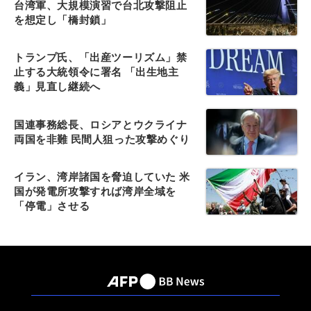
台湾軍、大規模演習で台北攻撃阻止
を想定し「橋封鎖」
トランプ氏、「出産ツーリズム」禁
止する大統領令に署名 「出生地主
義」見直し継続へ
国連事務総長、ロシアとウクライナ
両国を非難 民間人狙った攻撃めぐり
イラン、湾岸諸国を脅迫していた 米
国が発電所攻撃すれば湾岸全域を
「停電」させる