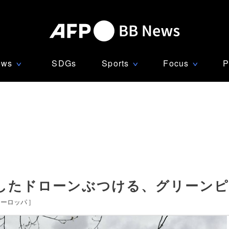
ews
SDGs
Sports
Focus
P
∨
∨
∨
したドローンぶつける、グリーン
ヨーロッパ
]