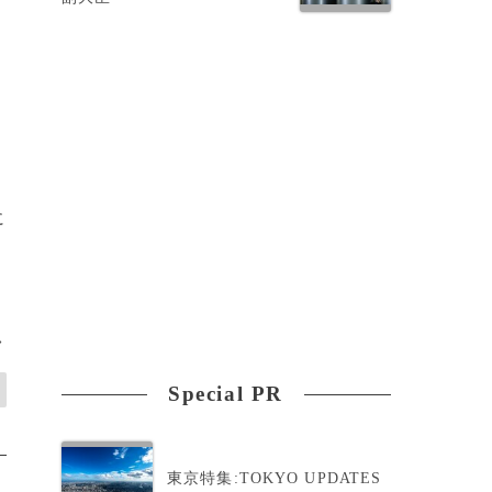
に
>
Special PR
東京特集:TOKYO UPDATES