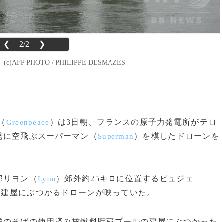
❮
2/2
❯
 PHOTO / PHILIPPE DESMAZES
（
）は3日朝、フランスの原子力発電所がテロ
Greenpeace
発に空飛ぶスーパーマン（
）を模したドローンを
Superman
部リヨン（
）郊外約25キロに位置するビュジェ
Lyon
、建屋にぶつかるドローンが映っていた。
のそばの使用済み核燃料貯蔵プールの建屋にぶつかった