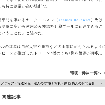
でも特に線量が高い場所だ。
部門を率いるヤニク・ルスレ（
）氏は
Yannick Rousselet
も簡単に空から使用済み核燃料貯蔵プールに到達できるこ
ということだ」と述べた。
ールの建屋は自然災害や事故などの衝撃に耐えられるよう
ピースが飛ばしたドローン2機のうち1機を警察が押収し
環境・科学 一覧へ
メディア・報道関係・法人の方向け 写真・動画 購入のお問合せ
>
関連記事