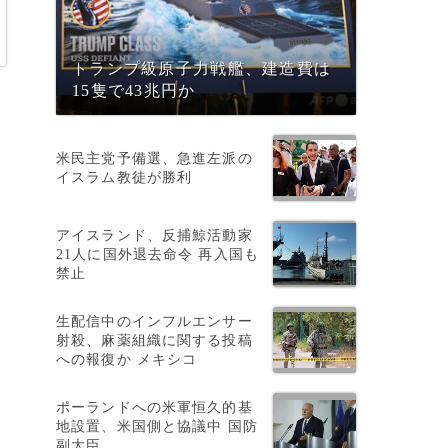
トランプ級原子力戦艦、建造費は
15隻で43兆円か
米民主党予備選、急進左派の
イスラム教徒が勝利
アイスランド、反捕鯨活動家
21人に国外退去命令 再入国も
禁止
生配信中のインフルエンサー
射殺、麻薬組織に関する投稿
への報復か メキシコ
ポーランドへの米軍恒久的基
地設置、米国側と協議中 国防
副大臣