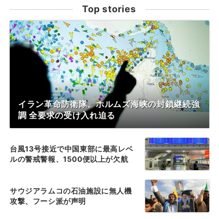
Top stories
イラン革命防衛隊、ホルムズ海峡の封鎖継続強
調 全要求の受け入れ迫る
台風13号接近で中国東部に最高レベ
ルの警戒警報、1500便以上が欠航
サウジアラムコの石油施設に無人機
攻撃、フーシ派が声明