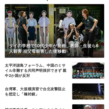
タイの学校で10代少年が発砲、教師・生徒ら6
人殺害 祖父母殺害した後移動
太平洋諸島フォーラム、中国のミサ
イル非難する共同声明採択できず 親
中2か国が反対
台湾軍、大規模演習で台北攻撃阻止
を想定し「橋封鎖」