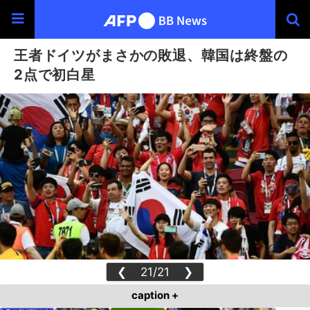
王者ドイツがまさかの敗退、韓国は終盤の
2点で初白星
❮
21/21
❯
caption +