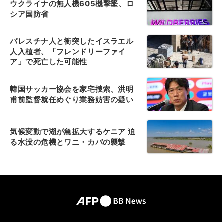
ウクライナの無人機605機撃墜、ロ
シア国防省
パレスチナ人と衝突したイスラエル
人入植者、「フレンドリーファイ
ア」で死亡した可能性
韓国サッカー協会を家宅捜索、洪明
甫前監督就任めぐり業務妨害の疑い
気候変動で湖が急拡大するケニア 迫
る水没の危機とワニ・カバの襲撃