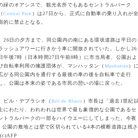
の緑のオアシスで、観光名所でもあるセントラルパーク
（
）は27日から、正式に自動車の乗り入れが
Central Park
面的に禁止となる。
26日の夕方まで、同公園内の南にある環状道路は平日の
ラッシュアワーに行きかう車に開放されていた。しかし26
日午後7時（日本時間27日午前8時）に市当局者、公園およ
び自転車利用の擁護団体が、マンハッタン（
）
Manhattan
広がる同公園内を通行する最後の車の後を自転車で走行
し、公園は本来の姿である市民の憩いの場に戻った。
ビル・デブラシオ（
）市長は「過去1世紀
Bill de Blasio
上にわたり、われわれは世界で最も象徴的な公園であるセ
ントラルパークの一部をハイウエーにしてしまった。今夜
。公園の敷地とは壁で区切られている4本の横断道路は残
)AFP