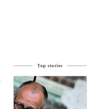
全
に
Top stories
以
さ