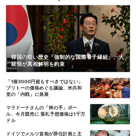
韓国の暗い歴史「強制的な国際養子縁組」、大
統領が真相解明を約束
「1個3000円超もすべきではない」
ブリトーの価格めぐる議論、米共和
党の「内戦」に発展
マラドーナさんの「神の手」ボー
ル、今月競売に 落札予想価格は1千万
ドル
ドイツでメルツ首相が辞任計画と主