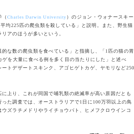
学（
）のジョン・ウォナースキー
Charles Darwin University
に平均225匹の爬虫類を殺している」と説明。また、野生猫
ラリアのほうが多いという。
的な数の爬虫類を食べている」と指摘し、「1匹の猫の
カゲを大量に食べる例を多く目の当たりにした」と述べ
ートデザートスキンク、アゴヒゲトカゲ、ヤモリなど25
に上り、これが同国で哺乳類の絶滅率が高い原因だとも
った調査では、オーストラリアで1日に100万羽以上の鳥
はウズラチメドリやライチョウバト、ヒメフクロウインコ