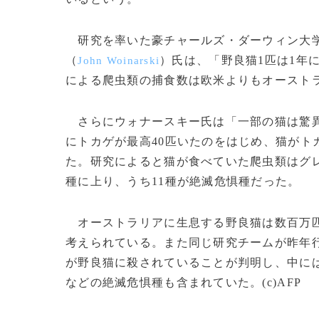
研究を率いた豪チャールズ・ダーウィン大
（
）氏は、「野良猫1匹は1年
John Woinarski
による爬虫類の捕食数は欧米よりもオースト
さらにウォナースキー氏は「一部の猫は驚異
にトカゲが最高40匹いたのをはじめ、猫がト
た。研究によると猫が食べていた爬虫類はグレ
種に上り、うち11種が絶滅危惧種だった。
オーストラリアに生息する野良猫は数百万匹
考えられている。また同じ研究チームが昨年行
が野良猫に殺されていることが判明し、中に
などの絶滅危惧種も含まれていた。(c)AFP