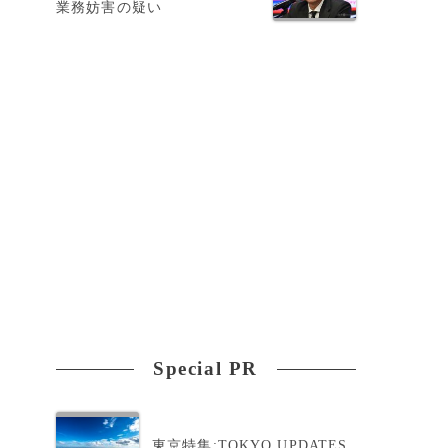
業務妨害の疑い
胃
0
Special PR
東京特集:TOKYO UPDATES