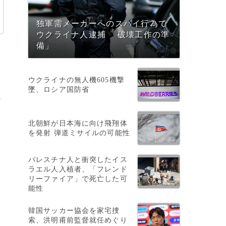
独軍需メーカーへのスパイ行為で
ウクライナ人逮捕 「破壊工作の準
備」
ウクライナの無人機605機撃
墜、ロシア国防省
に
北朝鮮が日本海に向け飛翔体
を発射 弾道ミサイルの可能性
を
パレスチナ人と衝突したイス
ラエル人入植者、「フレンド
リーファイア」で死亡した可
能性
め
韓国サッカー協会を家宅捜
て
索、洪明甫前監督就任めぐり