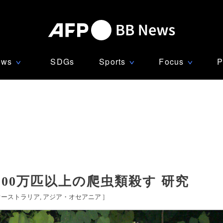
ews
SDGs
Sports
Focus
P
∨
∨
∨
00万匹以上の爬虫類殺す 研究
オーストラリア
アジア・オセアニア
]