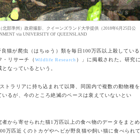
部準州）政府撮影、クイーンズランド大学提供（2018年6月25日公
NMENT via UNIVERSITY OF QUEENSLAND
る野良猫が爬虫（はちゅう）類を毎日100万匹以上殺している
フ・リサーチ（
）」に掲載された。研究
Wildlife Research
威となっているという。
ストラリアに持ち込まれて以降、同国内で複数の動物種
ているが、今のところ絶滅のペースは衰えていないとい
者から寄せられた猫1万匹以上の食べ物のデータをまと
000万匹近くのトカゲやヘビが野良猫や飼い猫に食べられ