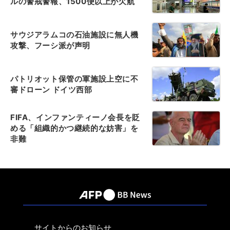
ルの警戒警報、1500便以上が欠航
サウジアラムコの石油施設に無人機
攻撃、フーシ派が声明
パトリオット保管の軍施設上空に不
審ドローン ドイツ西部
FIFA、インファンティーノ会長を貶
める「組織的かつ継続的な妨害」を
非難
サイトからのお知らせ