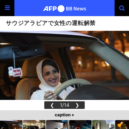
サウジアラビアで女性の運転解禁
❮
1/14
❯
caption +