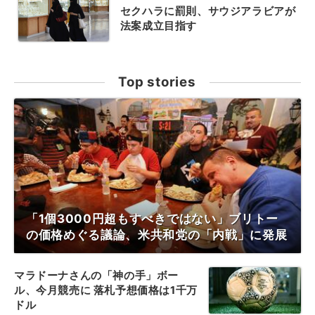
セクハラに罰則、サウジアラビアが
法案成立目指す
Top stories
「1個3000円超もすべきではない」ブリトー
の価格めぐる議論、米共和党の「内戦」に発展
マラドーナさんの「神の手」ボー
ル、今月競売に 落札予想価格は1千万
ドル