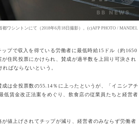
トンにて（2018年6月18日撮影）。(c)AFP PHOTO / MANDEL
、チップで収入を得ている労働者に最低時給15ドル（約1650
案が住民投票にかけられ、賛成が過半数を上回り可決され
なければならないという。
は全投票数の55.14％に上ったというが、「イニシアチ
最低賃金改正法案をめぐり、飲食店の従業員たちと経営者
。
が値上げされてチップが減り、経営者のみならず労働者