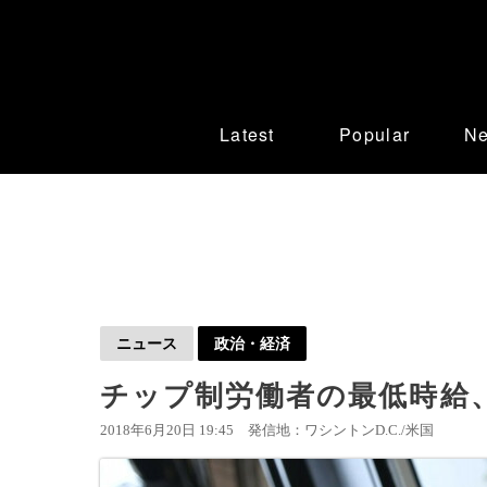
Latest
Popular
N
ニュース
政治・経済
チップ制労働者の最低時給、
2018年6月20日 19:45
発信地：ワシントンD.C./米国