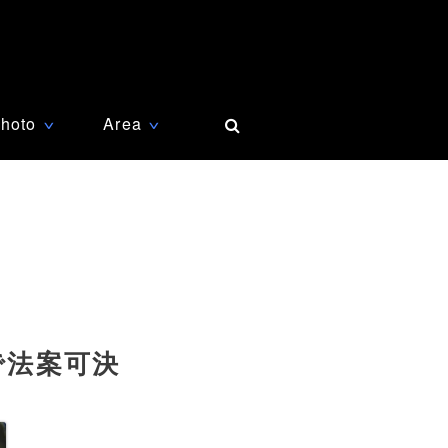
hoto
Area
∨
∨
で法案可決