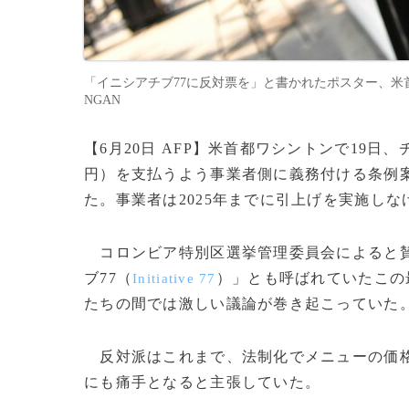
「イニシアチブ77に反対票を」と書かれたポスター、米首都ワシン
NGAN
【6月20日 AFP】米首都ワシントンで19日
円）を支払うよう事業者側に義務付ける条例
た。事業者は2025年までに引上げを実施し
コロンビア特別区選挙管理委員会によると賛成
ブ77（
）」とも呼ばれていたこの
Initiative 77
たちの間では激しい議論が巻き起こっていた
反対派はこれまで、法制化でメニューの価格
にも痛手となると主張していた。