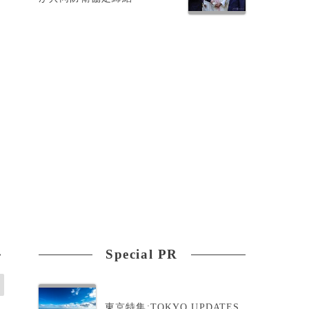
3
令
Special PR
>
東京特集:TOKYO UPDATES