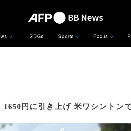
ews
SDGs
Sports
Focus
P
∨
∨
∨
1650円に引き上げ 米ワシントン