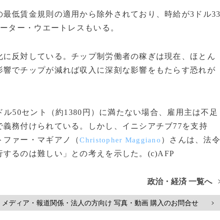
最低賃金規則の適用から除外されており、時給が3ドル3
エーター・ウエートレスもいる。
に反対している。チップ制労働者の稼ぎは現在、ほとん
影響でチップが減れば収入に深刻な影響をもたらす恐れが
ル50セント（約1380円）に満たない場合、雇用主は不足
義務付けられている。しかし、イニシアチブ77を支持
トファー・マギアノ（
）さんは、法
Christopher Maggiano
るのは難しい」との考えを示した。(c)AFP
政治・経済 一覧へ
メディア・報道関係・法人の方向け 写真・動画 購入のお問合せ
>