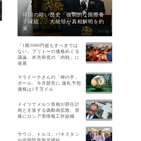
韓国の暗い歴史「強制的な国際養
子縁組」、大統領が真相解明を約
束
「1個3000円超もすべきでは
ない」ブリトーの価格めぐる
議論、米共和党の「内戦」に
発展
マラドーナさんの「神の手」
ボール、今月競売に 落札予想
価格は1千万ドル
ドイツでメルツ首相が辞任計
画と主張する偽動画拡散、背
後にロシア系情報工作組織
サウジ、トルコ、パキスタン
が共同防衛協定締結