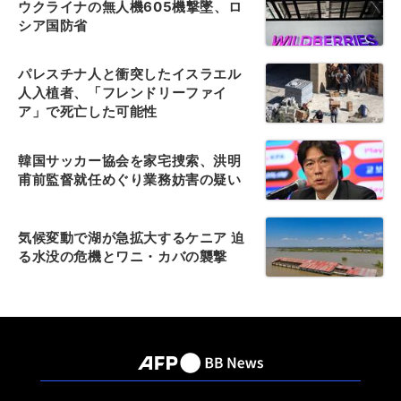
ウクライナの無人機605機撃墜、ロ
シア国防省
パレスチナ人と衝突したイスラエル
人入植者、「フレンドリーファイ
ア」で死亡した可能性
韓国サッカー協会を家宅捜索、洪明
甫前監督就任めぐり業務妨害の疑い
気候変動で湖が急拡大するケニア 迫
る水没の危機とワニ・カバの襲撃