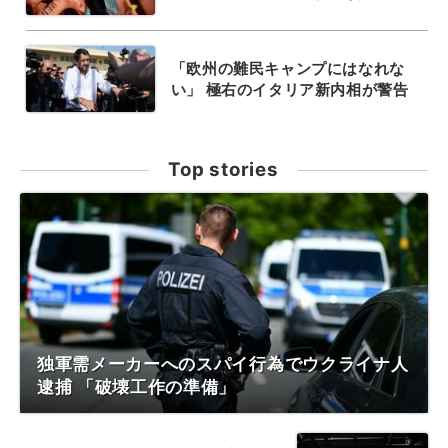
「欧州の難民キャンプにはなれな
い」 極右のイタリア新内相が警告
Top stories
独軍需メーカーへのスパイ行為でウクライナ人
逮捕 「破壊工作の準備」