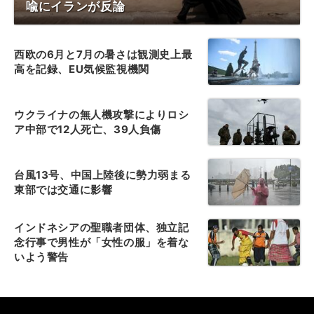
喩にイランが反論
西欧の6月と7月の暑さは観測史上最
高を記録、EU気候監視機関
ウクライナの無人機攻撃によりロシ
ア中部で12人死亡、39人負傷
台風13号、中国上陸後に勢力弱まる
東部では交通に影響
インドネシアの聖職者団体、独立記
念行事で男性が「女性の服」を着な
いよう警告