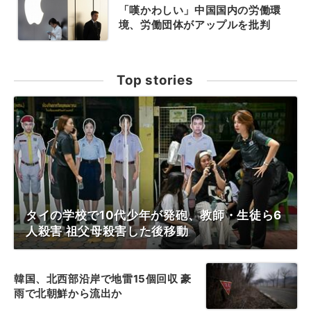
「嘆かわしい」中国国内の労働環
境、労働団体がアップルを批判
Top stories
タイの学校で10代少年が発砲、教師・生徒ら6
人殺害 祖父母殺害した後移動
韓国、北西部沿岸で地雷15個回収 豪
雨で北朝鮮から流出か