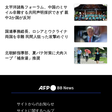
太平洋諸島フォーラム、中国のミサ
イル非難する共同声明採択できず 親
中2か国が反対
国連事務総長、ロシアとウクライナ
両国を非難 民間人狙った攻撃めぐり
北朝鮮指導部、夏バテ対策に犬肉ス
ープ「補身湯」推奨
サイトからのお知らせ
サイトに関するヘルプ