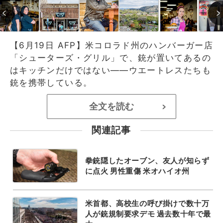
【6月19日 AFP】米コロラド州のハンバーガー店
「シューターズ・グリル」で、銃が置いてあるの
はキッチンだけではない――ウエートレスたちも
銃を携帯している。
全文を読む
>
関連記事
拳銃隠したオーブン、友人が知らず
に点火 男性重傷 米オハイオ州
米首都、高校生の呼び掛けで数十万
人が銃規制要求デモ 過去数十年で最