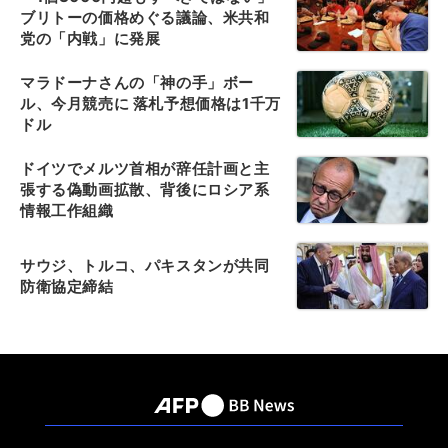
ブリトーの価格めぐる議論、米共和
党の「内戦」に発展
マラドーナさんの「神の手」ボー
ル、今月競売に 落札予想価格は1千万
ドル
ドイツでメルツ首相が辞任計画と主
張する偽動画拡散、背後にロシア系
情報工作組織
サウジ、トルコ、パキスタンが共同
防衛協定締結