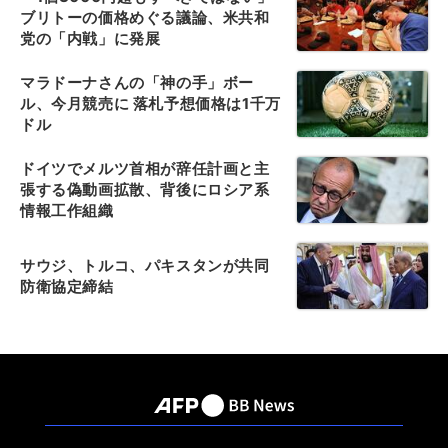
ブリトーの価格めぐる議論、米共和
党の「内戦」に発展
マラドーナさんの「神の手」ボー
ル、今月競売に 落札予想価格は1千万
ドル
ドイツでメルツ首相が辞任計画と主
張する偽動画拡散、背後にロシア系
情報工作組織
サウジ、トルコ、パキスタンが共同
防衛協定締結