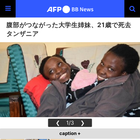
腹部がつながった大学生姉妹、21歳で死去
タンザニア
❮
1/3
❯
caption +