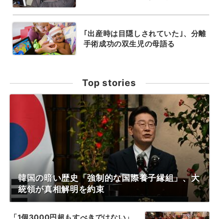
｢出産時は目隠しされていた｣、分離
手術成功の双生児の母語る
Top stories
韓国の暗い歴史「強制的な国際養子縁組」、大
統領が真相解明を約束
「1個3000円超もすべきではない」