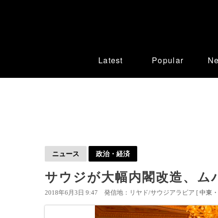
Latest
Popular
N
ニュース
政治・経済
サウジが大幅内閣改造、ムハ
2018年6月3日 9:47
発信地：リヤド/サウジアラビア [
中東