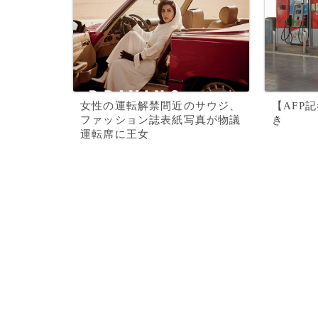
女性の運転解禁間近のサウジ、
【AFP
ファッション誌表紙写真が物議
き
運転席に王女