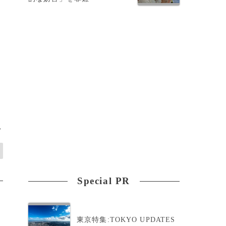
>
Special PR
東京特集:TOKYO UPDATES