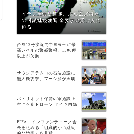
イラン革命防衛隊、ホルムズ海峡
の封鎖継続強調 全要求の受け入れ
迫る
台風13号接近で中国東部に最
高レベルの警戒警報、1500便
以上が欠航
サウジアラムコの石油施設に
無人機攻撃、フーシ派が声明
パトリオット保管の軍施設上
空に不審ドローン ドイツ西部
上
FIFA、インファンティーノ会
長を貶める「組織的かつ継続
的な妨害」を非難