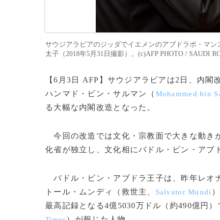
サウジアラビアのジッダでイエメンのアブドラボ・マン
太子（2018年5月31日撮影）。(c)AFP PHOTO / SAUDI ROY
【6月3日 AFP】サウジアラビアは2日、内
ハンマド・ビン・サルマン（
Mohammed bin S
る大幅な内閣改造となった。
今回の改造では文化・宗教面で大きな動きが
化省が独立し、文化相にバドル・ビン・アブ
バドル・ビン・アブドラ王子は、昨年レオ
トール・ムンディ（救世主、
）
Salvator Mundi
最高記録となる4億5030万ドル（約490億
）が報じた人物。
Times