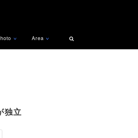
hoto
Area
∨
∨
が独立