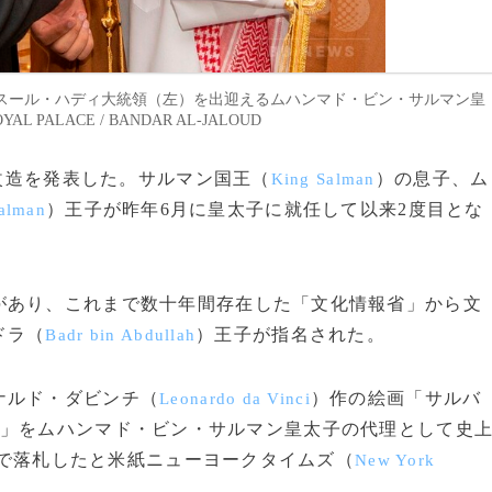
スール・ハディ大統領（左）を出迎えるムハンマド・ビン・サルマン皇
AL PALACE / BANDAR AL-JALOUD
閣改造を発表した。サルマン国王（
）の息子、ム
King Salman
）王子が昨年6月に皇太子に就任して以来2度目とな
alman
あり、これまで数十年間存在した「文化情報省」から文
ドラ（
）王子が指名された。
Badr bin Abdullah
ナルド・ダビンチ（
）作の絵画「サルバ
Leonardo da Vinci
」をムハンマド・ビン・サルマン皇太子の代理として史
円）で落札したと米紙ニューヨークタイムズ（
New York