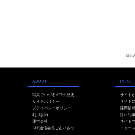
AFP
ABOUT
INFO
写真でつづるAFPの歴史
サイト
サイトポリシー
サイト
プライバシーポリシー
採用情
利用規約
訂正記
運営会社
サイト
AFP通信会長ごあいさつ
ニュー