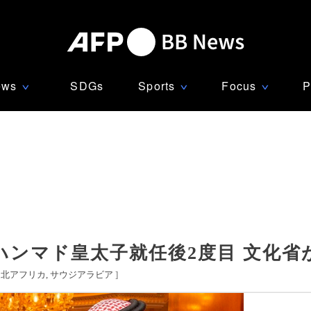
ews
SDGs
Sports
Focus
P
∨
∨
∨
ンマド皇太子就任後2度目 文化省
・北アフリカ
サウジアラビア
]