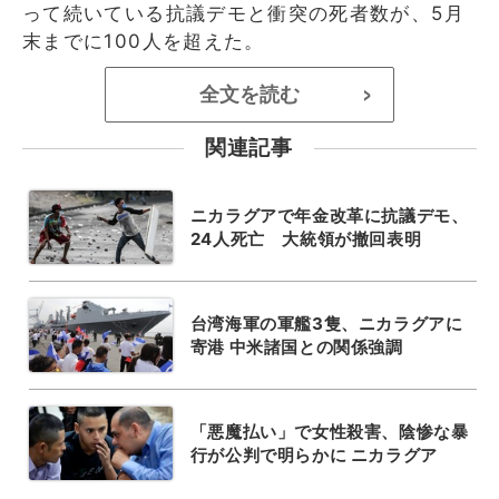
って続いている抗議デモと衝突の死者数が、5月
末までに100人を超えた。
全文を読む
>
関連記事
ニカラグアで年金改革に抗議デモ、
24人死亡 大統領が撤回表明
台湾海軍の軍艦3隻、ニカラグアに
寄港 中米諸国との関係強調
「悪魔払い」で女性殺害、陰惨な暴
行が公判で明らかに ニカラグア