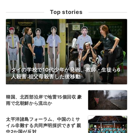
Top stories
タイの学校で10代少年が発砲、教師・生徒ら6
人殺害 祖父母殺害した後移動
韓国、北西部沿岸で地雷15個回収 豪
雨で北朝鮮から流出か
太平洋諸島フォーラム、中国のミサ
イル非難する共同声明採択できず 親
中2か国が反対