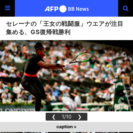
セレーナの「王女の戦闘服」ウエアが注目
集める、GS復帰戦勝利
❮
1/10
❯
caption +