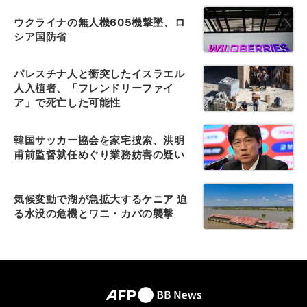
ウクライナの無人機605機撃墜、ロ
シア国防省
パレスチナ人と衝突したイスラエル
人入植者、「フレンドリーファイ
ア」で死亡した可能性
韓国サッカー協会を家宅捜索、洪明
甫前監督就任めぐり業務妨害の疑い
気候変動で湖が急拡大するケニア 迫
る水没の危機とワニ・カバの襲撃