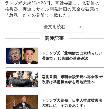
ランプ米大統領は28日、電話会談し、北朝鮮の
核兵器・弾道ミサイル開発計画の完全な破棄は
「急務」だとの見解で一致した。
全文を読む
>
関連記事
トランプ氏「北朝鮮には素晴らしい
潜在力」 代表団の派遣確認
南北首脳、米朝会談実現へ再会談 米
政府は準備担当者を現地派遣へ
トランプ大統領、日本人拉致被害者
の救出に「全力を尽くす」