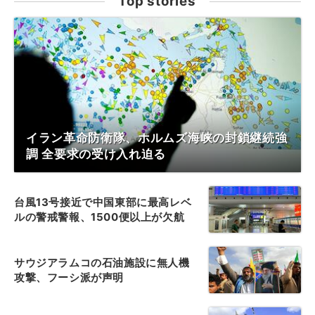
Top stories
イラン革命防衛隊、ホルムズ海峡の封鎖継続強
調 全要求の受け入れ迫る
台風13号接近で中国東部に最高レベ
ルの警戒警報、1500便以上が欠航
サウジアラムコの石油施設に無人機
攻撃、フーシ派が声明