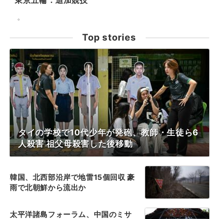
東京五輪：追加競技
。
Top stories
タイの学校で10代少年が発砲、教師・生徒ら6
人殺害 祖父母殺害した後移動
韓国、北西部沿岸で地雷15個回収 豪
雨で北朝鮮から流出か
太平洋諸島フォーラム、中国のミサ