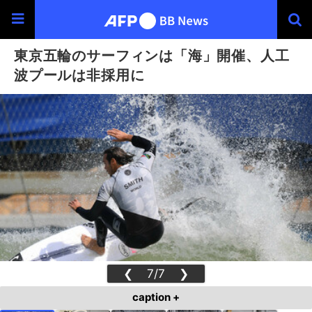
東京五輪のサーフィンは「海」開催、人工
波プールは非採用に
❮
7/7
❯
caption +