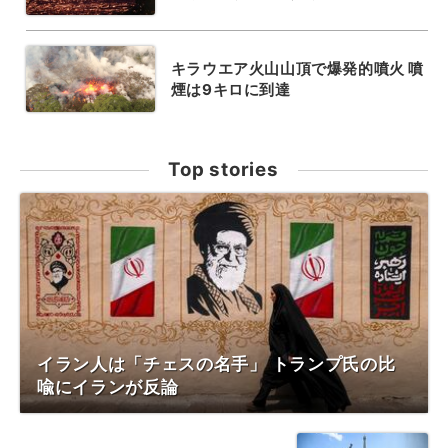
キラウエア火山山頂で爆発的噴火 噴
煙は9キロに到達
Top stories
イラン人は「チェスの名手」 トランプ氏の比
喩にイランが反論