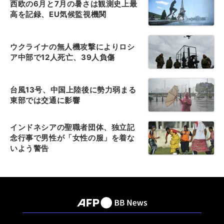
西欧の6月と7月の暑さは観測史上最
高を記録、EU気候監視機関
ウクライナの無人機攻撃によりロシ
ア中部で12人死亡、39人負傷
台風13号、中国上陸後に勢力弱まる
東部では交通に影響
インドネシアの聖職者団体、独立記
念行事で男性が「女性の服」を着な
いよう警告