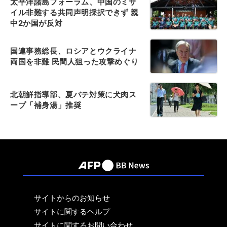
太平洋諸島フォーラム、中国のミサ
イル非難する共同声明採択できず 親
中2か国が反対
国連事務総長、ロシアとウクライナ
両国を非難 民間人狙った攻撃めぐり
北朝鮮指導部、夏バテ対策に犬肉ス
ープ「補身湯」推奨
サイトからのお知らせ
サイトに関するヘルプ
サイトに関するお問い合わせ