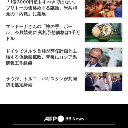
「1個3000円超もすべきではない」
ブリトーの価格めぐる議論、米共和
党の「内戦」に発展
マラドーナさんの「神の手」ボー
ル、今月競売に 落札予想価格は1千万
ドル
ドイツでメルツ首相が辞任計画と主
張する偽動画拡散、背後にロシア系
情報工作組織
サウジ、トルコ、パキスタンが共同
防衛協定締結