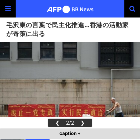
毛沢東の言葉で民主化推進…香港の活動家
が奇策に出る
❮
2/2
❯
caption +