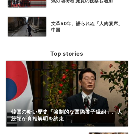
気の南街村 党員の視察も増加
文革50年、語られぬ「人肉宴席」
中国
Top stories
韓国の暗い歴史「強制的な国際養子縁組」、大
統領が真相解明を約束