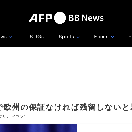
ews
SDGs
Sports
Focus
P
∨
∨
∨
で欧州の保証なければ残留しないと
フリカ
イラン
]