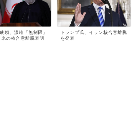
統領、濃縮「無制限」
トランプ氏、イラン核合意離脱
 米の核合意離脱表明
を発表