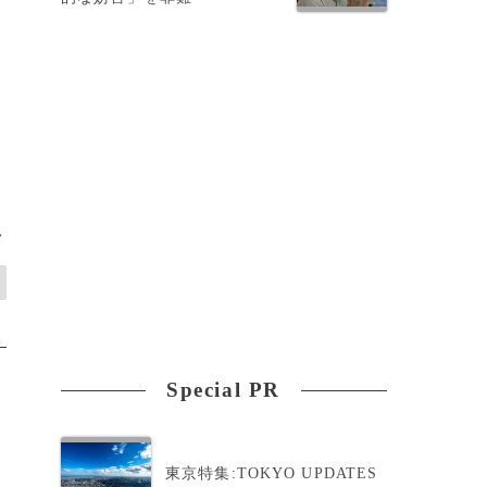
>
Special PR
東京特集:TOKYO UPDATES