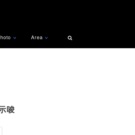
hoto
Area
∨
∨
示唆