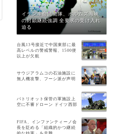
イラン革命防衛隊、ホルムズ海峡
の封鎖継続強調 全要求の受け入れ
迫る
台風13号接近で中国東部に最
高レベルの警戒警報、1500便
以上が欠航
サウジアラムコの石油施設に
無人機攻撃、フーシ派が声明
パトリオット保管の軍施設上
空に不審ドローン ドイツ西部
こ
FIFA、インファンティーノ会
長を貶める「組織的かつ継続
的な妨害」を非難