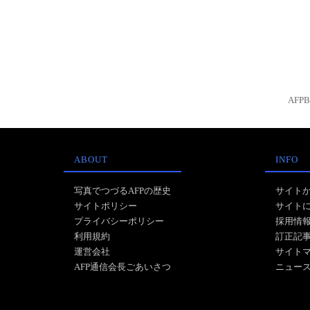
AFP
ABOUT
INFO
写真でつづるAFPの歴史
サイト
サイトポリシー
サイト
プライバシーポリシー
採用情
利用規約
訂正記
運営会社
サイト
AFP通信会長ごあいさつ
ニュー