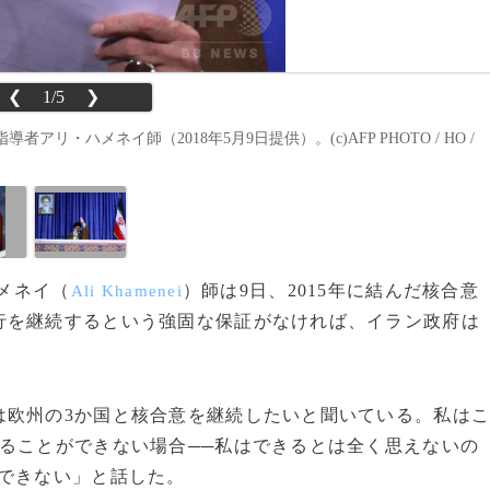
❮
1/5
❯
ハメネイ師（2018年5月9日提供）。(c)AFP PHOTO / HO /
ハメネイ（
）師は9日、2015年に結んだ核合意
Ali Khamenei
行を継続するという強固な保証がなければ、イラン政府は
欧州の3か国と核合意を継続したいと聞いている。私は
ることができない場合──私はできるとは全く思えないの
はできない」と話した。