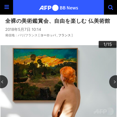
全裸の美術鑑賞会、自由を楽しむ 仏美術館
2018年5月7日 10:14
発信地：パリ/フランス [
ヨーロッパ
フランス
]
10
14
15
11
3
4
6
9
2
5
7
1
/15
/15
/15
/15
/15
/15
/15
/15
/15
/15
/15
/15